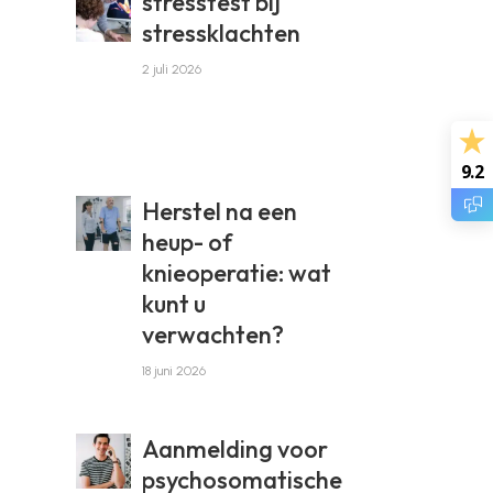
stresstest bij
stressklachten
2 juli 2026
9.2
Herstel na een
heup- of
knieoperatie: wat
kunt u
verwachten?
18 juni 2026
Aanmelding voor
psychosomatische