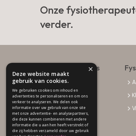
Onze fysiotherapeut
verder.
Contactgegevens
Fys
×
Deze website maakt
gebruik van cookies.
Fysio Attent
A
Bolkensteeg 19a
We gebruiken cookies om inhoud en
K
advertenties te personaliseren en om ons
5103 AA Dongen
verkeer te analyseren. We delen ook
0162 - 31 54 20
Vi
informatie over uw gebruik van onze site
met onze advertentie- en analysepartners,
die deze kunnen combineren met andere
informatie die u aan hen heeft verstrekt of
die zij hebben verzameld door uw gebruik