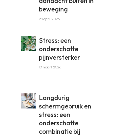
aandacht buiten in
beweging
28 april 2026
Stress: een
onderschatte
pijnversterker
10 maart 2026
Langdurig
schermgebruik en
stress: een
onderschatte
combinatie bij