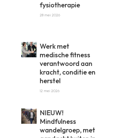
fysiotherapie
28 mei 2026
Werk met
medische fitness
verantwoord aan
kracht, conditie en
herstel
12 mei 2026
NIEUW!
Mindfulness
wandelgroep, met