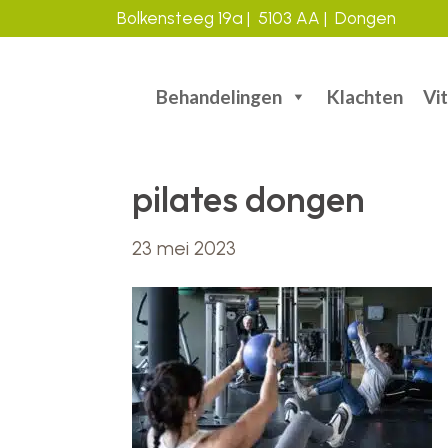
Bolkensteeg 19a | 5103 AA | Dongen
Door
Header
naar
Behandelingen
Klachten
Vit
de
Rechts
hoofd
inhoud
pilates dongen
23 mei 2023