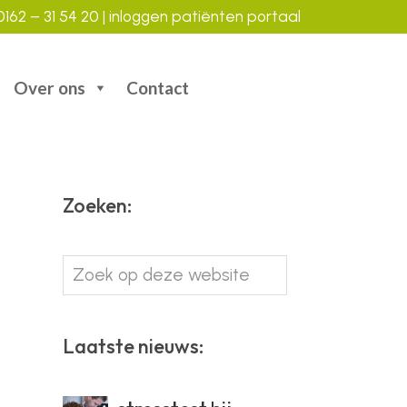
162 – 31 54 20
|
inloggen patiënten portaal
Over ons
Contact
Zoeken:
Zoek
op
deze
website
Laatste nieuws: