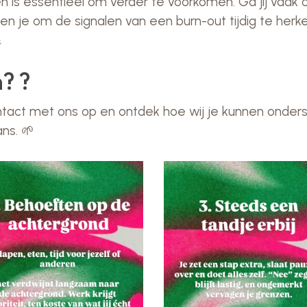
 is essentieel om verder te voorkomen. Ga jij vaak o
lpen je om de signalen van een burn-out tijdig te he

? ?
act met ons op en ontdek hoe wij je kunnen onders
ans. 🌱