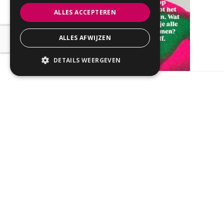
ALLES ACCEPTEREN
ALLES AFWIJZEN
DETAILS WEERGEVEN
Geplaatst in:
Nieuws
Tags:
burn-out
,
burnout
,
burnout sign
Onze fysiotherapeut
verder.