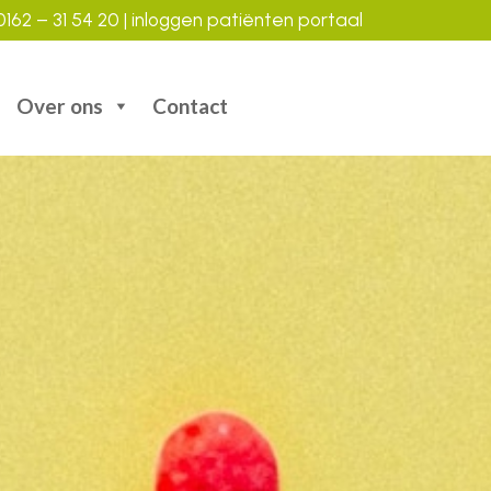
162 – 31 54 20
|
inloggen patiënten portaal
Over ons
Contact