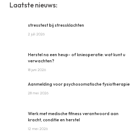
website
Laatste nieuws:
stresstest bij stressklachten
2 juli 2026
Herstel na een heup- of knieoperatie: wat kunt u
verwachten?
18 juni 2026
Aanmelding voor psychosomatische fysiotherapie
28 mei 2026
Werk met medische fitness verantwoord aan
kracht, conditie en herstel
12 mei 2026