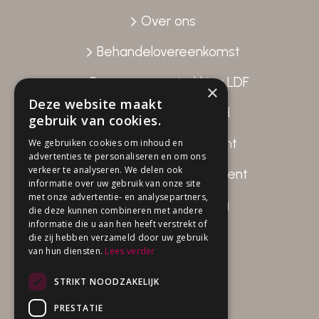
Over ons
Behandelovereenkomst
Gegevensverstrekking LDF
×
Deze website maakt
Patiënttevredenheid
gebruik van cookies.
Disclaimer Fysio Attent
We gebruiken cookies om inhoud en
advertenties te personaliseren en om ons
verkeer te analyseren. We delen ook
Privacy beleid Fysio Attent
informatie over uw gebruik van onze site
met onze advertentie- en analysepartners,
Klachten verwerking
die deze kunnen combineren met andere
informatie die u aan hen heeft verstrekt of
die zij hebben verzameld door uw gebruik
van hun diensten.
Lees verder
Openingstijden
STRIKT NOODZAKELIJK
Ma 08.00 – 20.30 uur
PRESTATIE
Di 08.00 – 16.30 uur