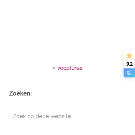
9.2
«
vacatures
Zoeken:
Zoek
op
deze