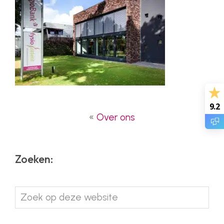
9.2
«
Over ons
Zoeken:
Zoek
op
deze