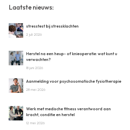
website
Laatste nieuws:
stresstest bij stressklachten
2 juli 2026
Herstel na een heup- of knieoperatie: wat kunt u
verwachten?
18 juni 2026
Aanmelding voor psychosomatische fysiotherapie
28 mei 2026
Werk met medische fitness verantwoord aan
kracht, conditie en herstel
12 mei 2026