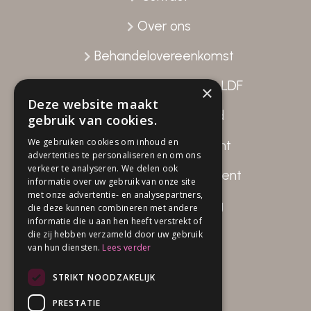
Over ons
Behandelovereenkomst
Gegevensverstrekking LDF
×
Deze website maakt
Patiënttevredenheid
gebruik van cookies.
We gebruiken cookies om inhoud en
Disclaimer Fysio Attent
advertenties te personaliseren en om ons
verkeer te analyseren. We delen ook
Privacy beleid Fysio Attent
informatie over uw gebruik van onze site
met onze advertentie- en analysepartners,
Klachten verwerking
die deze kunnen combineren met andere
informatie die u aan hen heeft verstrekt of
die zij hebben verzameld door uw gebruik
van hun diensten.
Lees verder
Openingstijden
STRIKT NOODZAKELIJK
Ma 08.00 – 20.30 uur
PRESTATIE