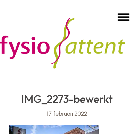
Door
Header
naar
Toggle
de
Rechts
hoofd
inhoud
IMG_2273-bewerkt
17 februari 2022