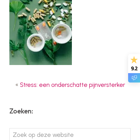
9.2
«
Stress: een onderschatte pijnversterker
Zoeken:
Zoek