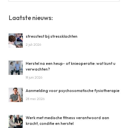
op
deze
website
Laatste nieuws:
stresstest bij stressklachten
2 juli 2026
Herstel na een heup- of knieoperatie: wat kunt u
verwachten?
18 juni 2026
Aanmelding voor psychosomatische fysiotherapie
28 mei 2026
Werk met medische fitness verantwoord aan
kracht, conditie en herstel