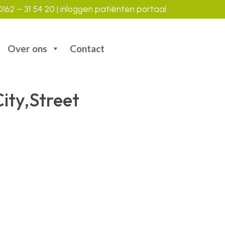
162 – 31 54 20
|
inloggen patiënten portaal
Over ons
Contact
ity,Street