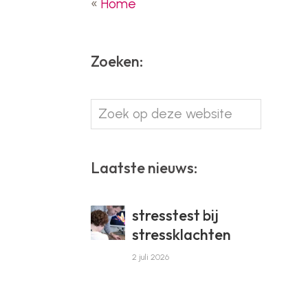
«
Home
Zoeken:
Zoek
op
deze
website
Laatste nieuws:
stresstest bij
stressklachten
2 juli 2026