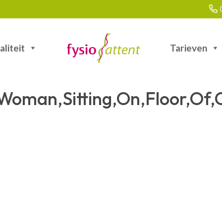
0
aliteit
Tarieven
,Woman,Sitting,On,Floor,Of,C