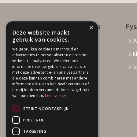
Contactgegevens
Fys
×
Deze website maakt
gebruik van cookies.
Fysio Attent
A
Bolkensteeg 19a
We gebruiken cookies om inhoud en
K
advertenties te personaliseren en om ons
5103 AA Dongen
verkeer te analyseren. We delen ook
0162 - 31 54 20
Vi
informatie over uw gebruik van onze site
met onze advertentie- en analysepartners,
die deze kunnen combineren met andere
informatie die u aan hen heeft verstrekt of
die zij hebben verzameld door uw gebruik
van hun diensten.
Lees verder
STRIKT NOODZAKELIJK
PRESTATIE
TARGETING