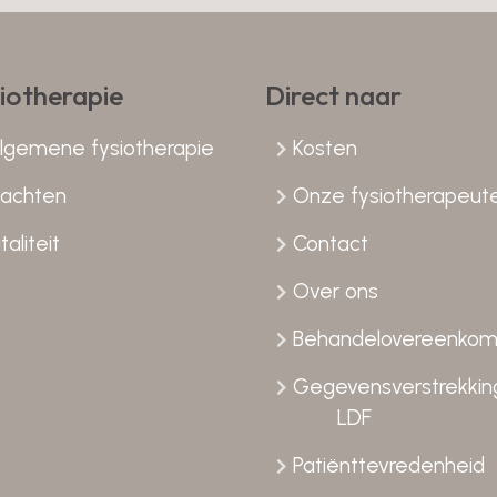
iotherapie
Direct naar
lgemene fysiotherapie
Kosten
lachten
Onze fysiotherapeut
taliteit
Contact
Over ons
Behandelovereenkom
Gegevensverstrekkin
LDF
Patiënttevredenheid