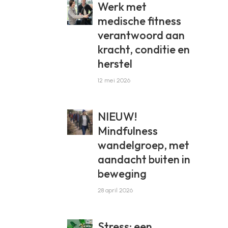
Werk met
medische fitness
verantwoord aan
kracht, conditie en
herstel
12 mei 2026
NIEUW!
Mindfulness
wandelgroep, met
aandacht buiten in
beweging
28 april 2026
Stress: een