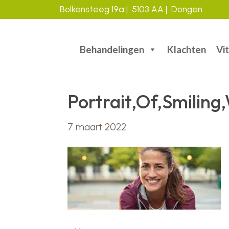
Bolkensteeg 19a | 5103 AA | Dongen
Door
Header
naar
Behandelingen
Klachten
Vit
de
Rechts
hoofd
inhoud
Portrait,Of,Smiling
7 maart 2022