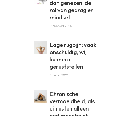
dan genezen: de
rol van gedrag en
mindset
17 februari 2026
Lage rugpijn: vaak
onschuldig, wij
kunnen u
geruststellen
8 januari 2026
Chronische
vermoeidheid, als
uitrusten alleen
niet meer helpt