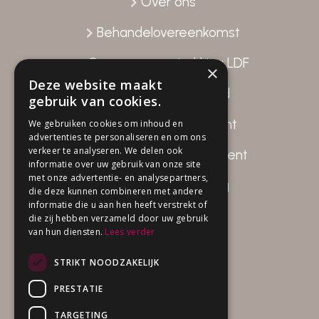
Over ons
Behandelovereenkomst
Gegevensverstrekking LDF
×
Deze website maakt
Patiënttevredenheid
gebruik van cookies.
Disclaimer Fysio Attent
We gebruiken cookies om inhoud en
advertenties te personaliseren en om ons
verkeer te analyseren. We delen ook
Privacy beleid Fysio Attent
informatie over uw gebruik van onze site
met onze advertentie- en analysepartners,
Klachten verwerking
die deze kunnen combineren met andere
informatie die u aan hen heeft verstrekt of
die zij hebben verzameld door uw gebruik
van hun diensten.
Lees verder
Openingstijden
STRIKT NOODZAKELIJK
Ma 08.00 – 20.30 uur
PRESTATIE
Di 08.00 – 16.30 uur
Wo 08.00 – 20.30 uur
TARGETING