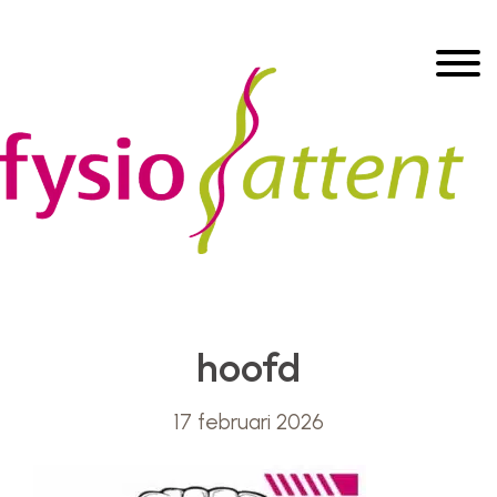
Door
Header
naar
Toggle
de
Rechts
hoofd
inhoud
hoofd
17 februari 2026