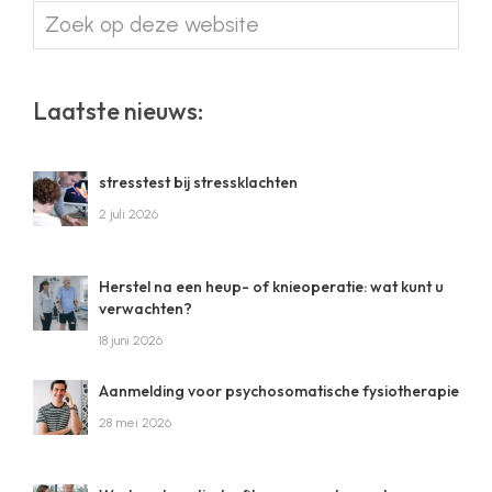
Zoek
op
deze
website
Laatste nieuws:
stresstest bij stressklachten
2 juli 2026
Herstel na een heup- of knieoperatie: wat kunt u
verwachten?
18 juni 2026
Aanmelding voor psychosomatische fysiotherapie
28 mei 2026