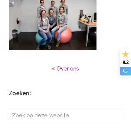
9.2
«
Over ons
Zoeken:
Zoek
op
deze