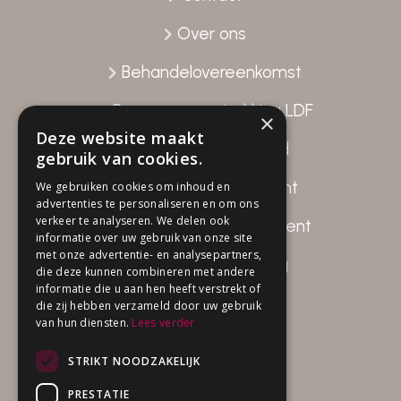
Over ons
Behandelovereenkomst
Gegevensverstrekking LDF
×
Deze website maakt
Patiënttevredenheid
gebruik van cookies.
Disclaimer Fysio Attent
We gebruiken cookies om inhoud en
advertenties te personaliseren en om ons
verkeer te analyseren. We delen ook
Privacy beleid Fysio Attent
informatie over uw gebruik van onze site
met onze advertentie- en analysepartners,
Klachten verwerking
die deze kunnen combineren met andere
informatie die u aan hen heeft verstrekt of
die zij hebben verzameld door uw gebruik
van hun diensten.
Lees verder
Openingstijden
STRIKT NOODZAKELIJK
Ma 08.00 – 20.30 uur
PRESTATIE