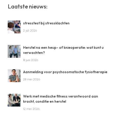
website
Laatste nieuws:
stresstest bij stressklachten
2 juli 2026
Herstel na een heup- of knieoperatie: wat kunt u
verwachten?
18 juni 2026
Aanmelding voor psychosomatische fysiotherapie
28 mei 2026
Werk met medische fitness verantwoord aan
kracht, conditie en herstel
12 mei 2026