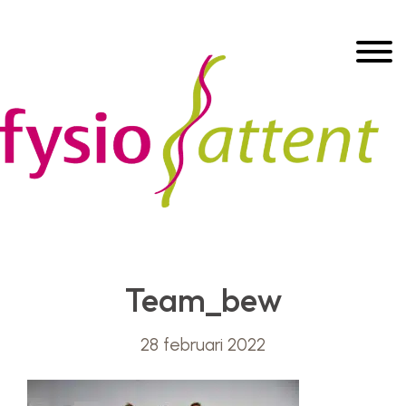
Door
Header
naar
Toggle
de
Rechts
hoofd
inhoud
Team_bew
28 februari 2022