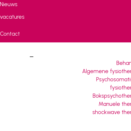
Nieuws
vacatures
Contact
Header
Rechts
Behan
Algemene fysiothe
Psychosomati
fysiothe
Bokspsychothe
Manuele the
shockwave the