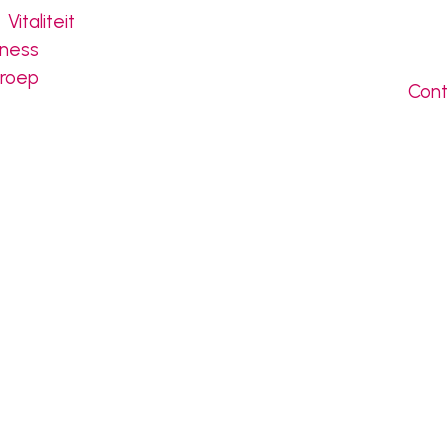
Vitaliteit
tness
groep
Cont