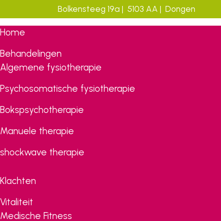
Bolkensteeg 19a | 5103 AA | Dongen
Door
Home
naar
de
Behandelingen
hoofd
Algemene fysiotherapie
inhoud
Psychosomatische fysiotherapie
Bokspsychotherapie
Manuele therapie
shockwave therapie
Klachten
Vitaliteit
Medische Fitness