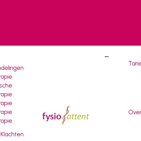
Tari
delingen
rapie
sche
rapie
rapie
rapie
Over
rapie
Klachten